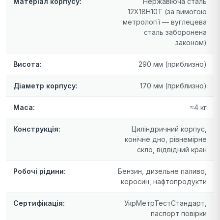
Матеріал корпусу:
Нержавіюча сталь
12Х18Н10Т (за вимогою
метрології — вуглецева
сталь заборонена
законом)
Висота:
290 мм (приблизно)
Діаметр корпусу:
170 мм (приблизно)
Маса:
≈4 кг
Конструкція:
Циліндричний корпус,
конічне дно, рівнемірне
скло, відвідний кран
Робочі рідини:
Бензин, дизельне паливо,
керосин, нафтопродукти
Сертифікація:
УкрМетрТестСтандарт,
паспорт повірки