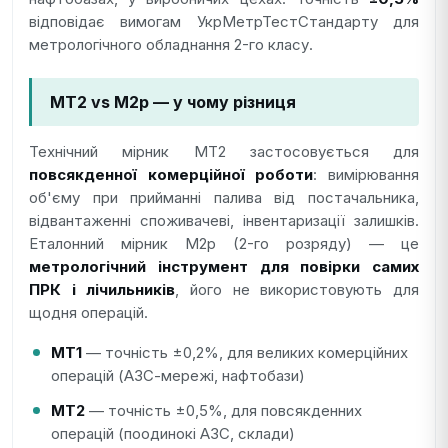
відповідає вимогам УкрМетрТестСтандарту для
метрологічного обладнання 2-го класу.
МТ2 vs М2р — у чому різниця
Технічний мірник МТ2 застосовується для
повсякденної комерційної роботи
: вимірювання
об'єму при прийманні палива від постачальника,
відвантаженні споживачеві, інвентаризації залишків.
Еталонний мірник М2р (2-го розряду) — це
метрологічний інструмент для повірки самих
ПРК і лічильників
, його не використовують для
щодня операцій.
МТ1
— точність ±0,2%, для великих комерційних
операцій (АЗС-мережі, нафтобази)
МТ2
— точність ±0,5%, для повсякденних
операцій (поодинокі АЗС, склади)