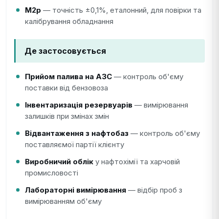
М2р
— точність ±0,1%, еталонний, для повірки та
калібрування обладнання
Де застосовується
Прийом палива на АЗС
— контроль об'єму
поставки від бензовоза
Інвентаризація резервуарів
— вимірювання
залишків при змінах змін
Відвантаження з нафтобаз
— контроль об'єму
поставляємої партії клієнту
Виробничий облік
у нафтохімії та харчовій
промисловості
Лабораторні вимірювання
— відбір проб з
вимірюванням об'єму