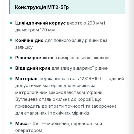
Конструкція МТ2-5Гр
Циліндричний корпус
висотою 290 мм і
діаметром 170 мм
Конічне дно
для повного зливу рідини без
залишку
Рівнемірне скло
з вимірювальною шкалою
Відвідний кран
для зливу виміряної рідини
Матеріал:
нержавіюча сталь 12Х18Н10Т — єдиний
допустимий матеріал для мірників за
метрологічним законодавством України.
Вуглецева сталь схильна до корозії, що
призводить до втрати точності та заборонена
для еталонних і технічних мірників
Маса:
≈4 кг — мобільний, переноситься
оператором