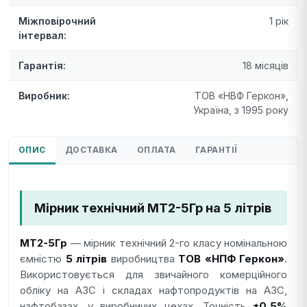
Міжповірочний
1 рік
інтервал:
Гарантія:
18 місяців
Виробник:
ТОВ «НВФ Геркон»,
Україна, з 1995 року
ОПИС
ДОСТАВКА
ОПЛАТА
ГАРАНТІЇ
Мірник технічний МТ2-5Гр на 5 літрів
МТ2-5Гр
— мірник технічний 2-го класу номінальною
ємністю
5 літрів
виробництва
ТОВ «НПФ Геркон»
.
Використовується для звичайного комерційного
обліку на АЗС і складах нафтопродуктів на АЗС,
нафтобазах, у виробничих цехах. Точність
±0,5%