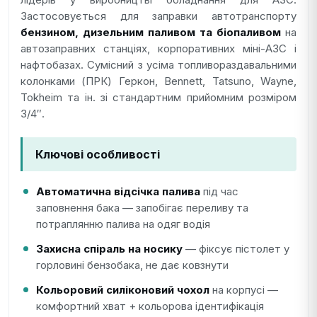
Застосовується для заправки автотранспорту
бензином, дизельним паливом та біопаливом
на
автозаправних станціях, корпоративних міні-АЗС і
нафтобазах. Сумісний з усіма топливораздавальними
колонками (ПРК) Геркон, Bennett, Tatsuno, Wayne,
Tokheim та ін. зі стандартним прийомним розміром
3/4″.
Ключові особливості
Автоматична відсічка палива
під час
заповнення бака — запобігає переливу та
потраплянню палива на одяг водія
Захисна спіраль на носику
— фіксує пістолет у
горловині бензобака, не дає ковзнути
Кольоровий силіконовий чохол
на корпусі —
комфортний хват + кольорова ідентифікація