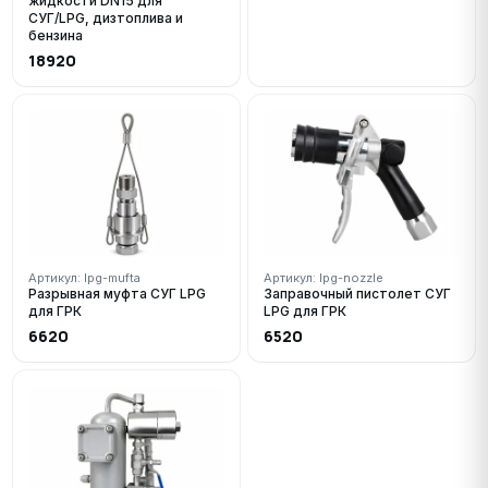
жидкости DN15 для
СУГ/LPG, дизтоплива и
бензина
18920
Артикул: lpg-mufta
Артикул: lpg-nozzle
Разрывная муфта СУГ LPG
Заправочный пистолет СУГ
для ГРК
LPG для ГРК
6620
6520