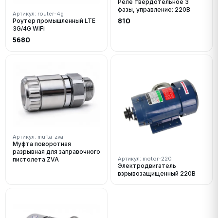
Реле твердотельное 3
фазы, управление: 220В
Артикул: router-4g
810
Роутер промышленный LTE
3G/4G WiFi
5680
Артикул: mufta-zva
Муфта поворотная
разрывная для заправочного
Артикул: motor-220
пистолета ZVA
Электродвигатель
взрывозащищенный 220В