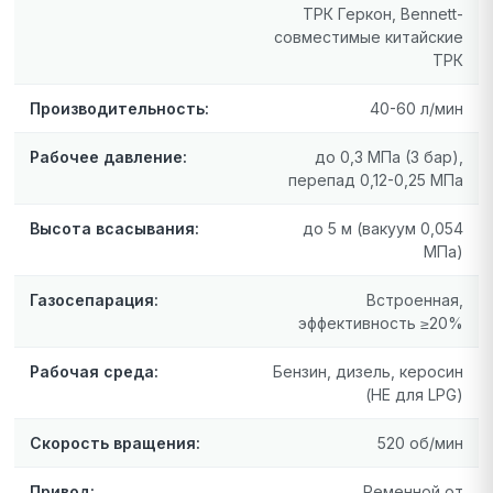
ТРК Геркон, Bennett-
совместимые китайские
ТРК
Производительность:
40-60 л/мин
Рабочее давление:
до 0,3 МПа (3 бар),
перепад 0,12-0,25 МПа
Высота всасывания:
до 5 м (вакуум 0,054
МПа)
Газосепарация:
Встроенная,
эффективность ≥20%
Рабочая среда:
Бензин, дизель, керосин
(НЕ для LPG)
Скорость вращения:
520 об/мин
Привод:
Ременной от