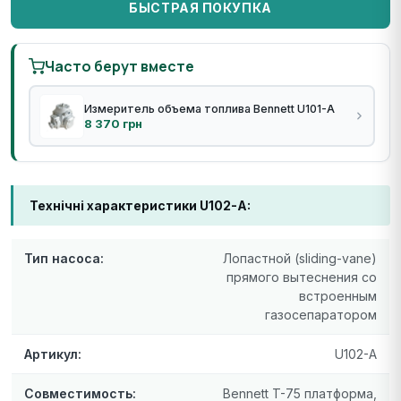
БЫСТРАЯ ПОКУПКА
Часто берут вместе
Измеритель объема топлива Bennett U101-A
8 370 грн
Технічні характеристики U102-A:
Тип насоса:
Лопастной (sliding-vane)
прямого вытеснения со
встроенным
газосепаратором
Артикул:
U102-A
Совместимость:
Bennett T-75 платформа,