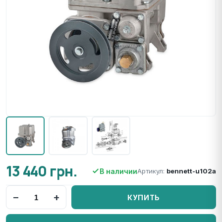
13 440 грн.
В наличии
Артикул:
bennett-u102a
−
+
КУПИТЬ