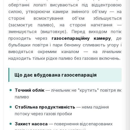
обертанні лопаті висуваються під відцентровою
силою, утворюючи камери змінного об'єму — на
стороні всмоктування об'єм збільшується
(засмоктує паливо), на стороні нагнітання —
зменшується (виштовхує). Перед виходом потік
проходить через
газосепараційну камеру
, де
бульбашки повітря і пари бензину спливають угору і
виводяться окремим каналом — на лічильник
надходить тільки рідке паливо без газових включень.
Що дає вбудована газосепарація
Точний облік
— лічильник не "крутить" повітря як
паливо
Стабільна продуктивність
— нема падіння
потоку через газові пробки
Захист насоса
— повернення відсепарованих