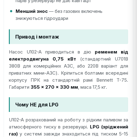
парів у резервуар не дає кавітації
Менший знос
— без газових включень
знижуються гідроудари
Привод і монтаж
Насос U102-A приводиться в дію
ременем від
електродвигуна 0,75 кВт
(стандартний U701B
380В для комерційних АЗС, або 220В варіант для
приватних мини-АЗС). Кріпиться болтами всередині
корпусу ПРК на стандартній рамі Bennett T-75.
Габарити
355 × 270 × 330 мм
, маса 17,5 кг.
Чому НЕ для LPG
U102-A розрахований на роботу з рідким паливом за
атмосферного тиску в резервуарі.
LPG (зріджений
газ)
у системі завжди знаходиться під тиском 5-15