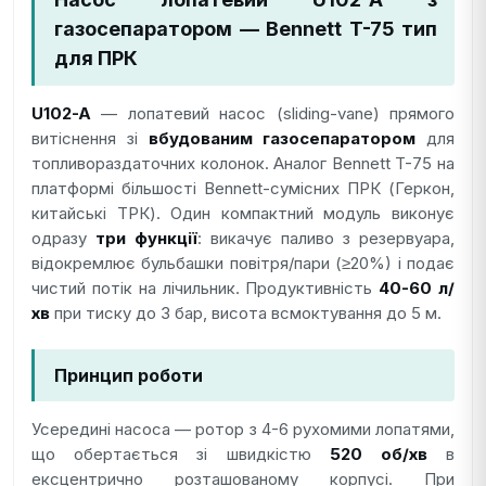
газосепаратором — Bennett T-75 тип
для ПРК
U102-A
— лопатевий насос (sliding-vane) прямого
витіснення зі
вбудованим газосепаратором
для
топливораздаточних колонок. Аналог Bennett T-75 на
платформі більшості Bennett-сумісних ПРК (Геркон,
китайські ТРК). Один компактний модуль виконує
одразу
три функції
: викачує паливо з резервуара,
відокремлює бульбашки повітря/пари (≥20%) і подає
чистий потік на лічильник. Продуктивність
40-60 л/
хв
при тиску до 3 бар, висота всмоктування до 5 м.
Принцип роботи
Усередині насоса — ротор з 4-6 рухомими лопатями,
що обертається зі швидкістю
520 об/хв
в
ексцентрично розташованому корпусі. При