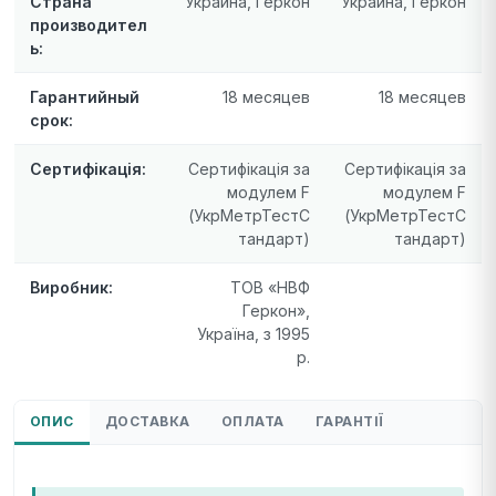
Страна
Украина, Геркон
Украина, Геркон
производител
ь:
Гарантийный
18 месяцев
18 месяцев
срок:
Сертифікація:
Сертифікація за
Сертифікація за
модулем F
модулем F
(УкрМетрТестС
(УкрМетрТестС
тандарт)
тандарт)
Виробник:
ТОВ «НВФ
Геркон»,
Україна, з 1995
р.
ОПИС
ДОСТАВКА
ОПЛАТА
ГАРАНТІЇ