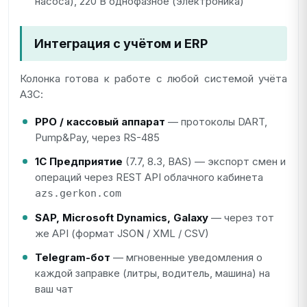
насоса), 220 В однофазное (электроника)
Интеграция с учётом и ERP
Колонка готова к работе с любой системой учёта
АЗС:
РРО / кассовый аппарат
— протоколы DART,
Pump&Pay, через RS-485
1С Предприятие
(7.7, 8.3, BAS) — экспорт смен и
операций через REST API облачного кабинета
azs.gerkon.com
SAP, Microsoft Dynamics, Galaxy
— через тот
же API (формат JSON / XML / CSV)
Telegram-бот
— мгновенные уведомления о
каждой заправке (литры, водитель, машина) на
ваш чат