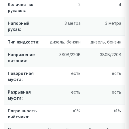
Количество
2
4
рукавов:
Напорный
3 метра
3 метра
рукав:
Тип жидкости:
дизель, бензин
дизель, бензин
Напряжение
380В/220В
380В/220В
питания:
Поворотная
есть
есть
муфта:
Разрывная
есть
есть
муфта:
Погрешность
±1%
±1%
счётчика: