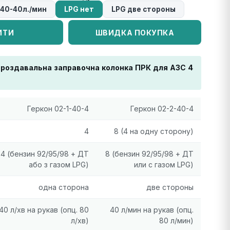
40-40л./мин
LPG нет
LPG две стороны
ИТИ
ШВИДКА ПОКУПКА
ороздавальна заправочна колонка ПРК для АЗС 4
Геркон 02-1-40-4
Геркон 02-2-40-4
4
8 (4 на одну сторону)
4 (бензин 92/95/98 + ДТ
8 (бензин 92/95/98 + ДТ
або з газом LPG)
или с газом LPG)
одна сторона
две стороны
40 л/хв на рукав (опц. 80
40 л/мин на рукав (опц.
л/хв)
80 л/мин)