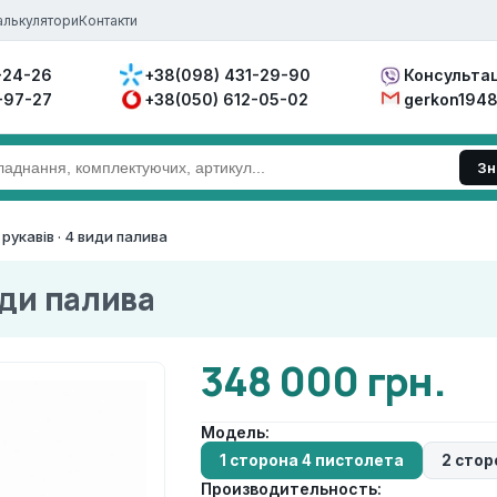
алькулятори
Контакти
-24-26
+38(098) 431-29-90
Консультац
-97-27
+38(050) 612-05-02
gerkon194
Зн
рукавів · 4 види палива
иди палива
348 000 грн.
Модель:
1 сторона 4 пистолета
2 стор
Производительность: