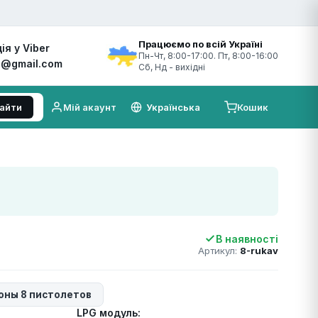
Працюємо по всій Україні
ія у Viber
Пн-Чт, 8:00-17:00. Пт, 8:00-16:00
8@gmail.com
Сб, Нд - вихідні
айти
Мій акаунт
Кошик
В наявності
Артикул:
8-rukav
оны 8 пистолетов
LPG модуль: