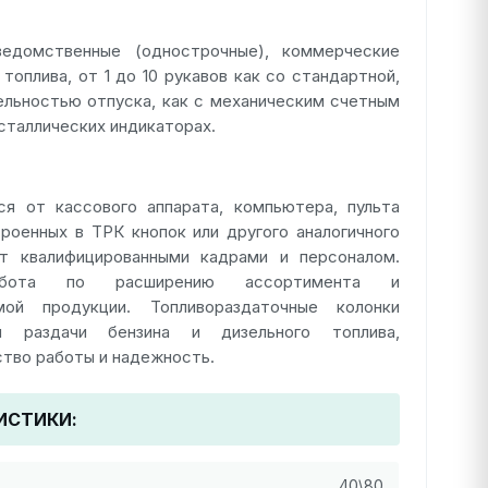
ведомственные (однострочные), коммерческие
топлива, от 1 до 10 рукавов как со стандартной,
ельностью отпуска, как с механическим счетным
сталлических индикаторах.
я от кассового аппарата, компьютера, пульта
троенных в ТРК кнопок или другого аналогичного
ет квалифицированными кадрами и персоналом.
абота по расширению ассортимента и
мой продукции. Топливораздаточные колонки
я раздачи бензина и дизельного топлива,
тво работы и надежность.
ИСТИКИ:
40\80