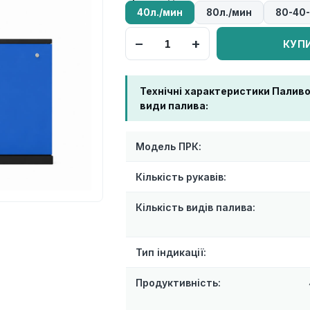
40л./мин
80л./мин
80-40-
−
+
КУП
Технічні характеристики Палив
види палива:
Модель ПРК:
Кількість рукавів:
Кількість видів палива:
Тип індикації:
Продуктивність: