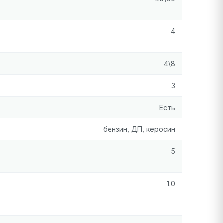
4
4\8
3
Есть
бензин, ДП, керосин
5
1.0