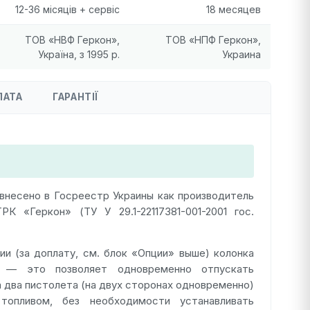
12-36 місяців + сервіс
18 месяцев
ТОВ «НВФ Геркон»,
ТОВ «НПФ Геркон»,
Україна, з 1995 р.
Украина
ЛАТА
ГАРАНТІЇ
внесено в Госреестр Украины как производитель
К «Геркон» (ТУ У 29.1-22117381-001-2001 гос.
ии (за доплату, см. блок «Опции» выше) колонка
— это позволяет одновременно отпускать
а два пистолета (на двух сторонах одновременно)
опливом, без необходимости устанавливать