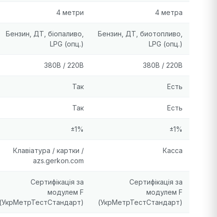
4 метри
4 метра
Бензин, ДТ, біопаливо,
Бензин, ДТ, биотопливо,
LPG (опц.)
LPG (опц.)
380В / 220В
380В / 220В
Так
Есть
Так
Есть
±1%
±1%
Клавіатура / картки /
Касса
azs.gerkon.com
Сертифікація за
Сертифікація за
модулем F
модулем F
(УкрМетрТестСтандарт)
(УкрМетрТестСтандарт)