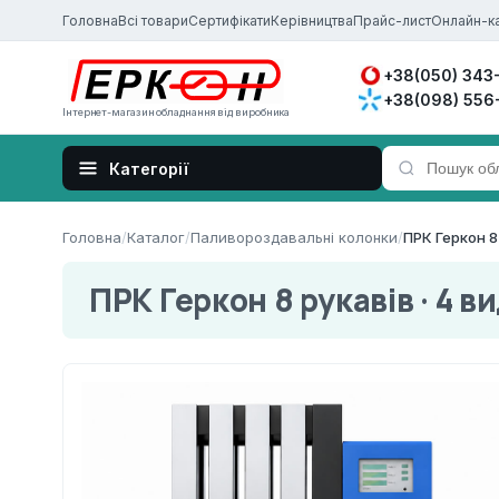
Головна
Всі товари
Сертифікати
Керівництва
Прайс-лист
Онлайн-к
+38(050) 343
+38(098) 556
Інтернет-магазин обладнання від виробника
Головна
/
Каталог
/
Паливороздавальні колонки
/
ПРК Геркон 8 
ПРК Геркон 8 рукавів · 4 в