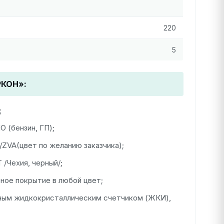
220
5
КОН»:
;
 (бензин, ГП);
ZVA(цвет по желанию заказчика);
/Чехия, черный/;
ное покрытие в любой цвет;
ным жидкокристаллическим счетчиком (ЖКИ),