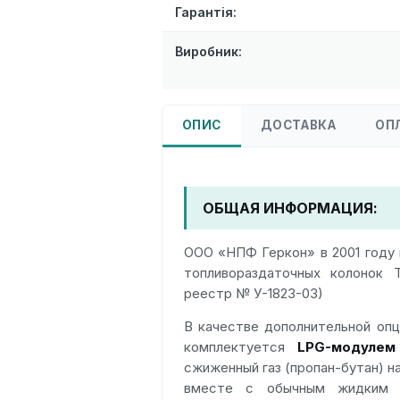
Гарантія:
Виробник:
ОПИС
ДОСТАВКА
ОП
ОБЩАЯ ИНФОРМАЦИЯ:
ООО «НПФ Геркон» в 2001 году 
топливораздаточных колонок ТР
реестр № У-1823-03)
В качестве дополнительной опц
комплектуется
LPG-модулем
сжиженный газ (пропан-бутан) н
вместе с обычным жидким т