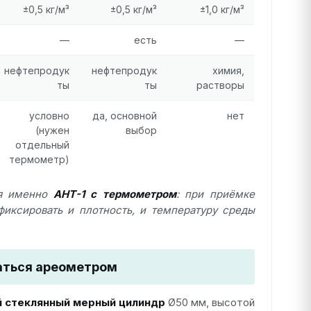
±0,5 кг/м³
±0,5 кг/м³
±1,0 кг/м³
—
есть
—
нефтепродук
нефтепродук
химия,
ты
ты
растворы
условно
да, основной
нет
(нужен
выбор
отдельный
термометр)
ся именно
АНТ-1 с термометром
: при приёмке
иксировать и плотность, и температуру среды
ваться ареометром
й стеклянный мерный цилиндр
Ø50 мм, высотой