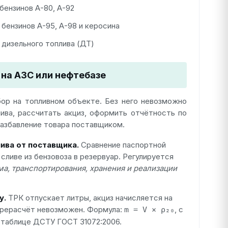
бензинов А-80, А-92
бензинов А-95, А-98 и керосина
дизельного топлива (ДТ)
на АЗС или нефтебазе
ор на топливном объекте. Без него невозможно
ива, рассчитать акциз, оформить отчётность по
разбавление товара поставщиком.
ива от поставщика.
Сравнение паспортной
сливе из бензовоза в резервуар. Регулируется
а, транспортирования, хранения и реализации
у.
ТРК отпускает литры, акциз начисляется на
ерерасчёт невозможен. Формула:
, с
m = V × ρ₂₀
 таблице ДСТУ ГОСТ 31072:2006.