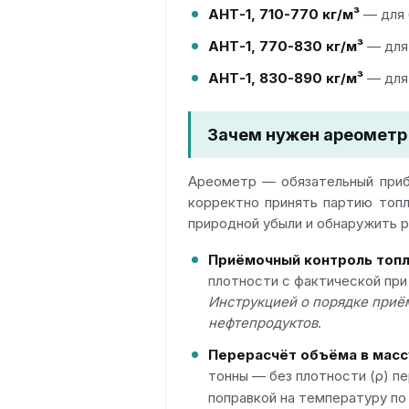
АНТ-1, 710-770 кг/м³
— для 
АНТ-1, 770-830 кг/м³
— для 
АНТ-1, 830-890 кг/м³
— для 
Зачем нужен ареометр 
Ареометр — обязательный приб
корректно принять партию топл
природной убыли и обнаружить 
Приёмочный контроль топл
плотности с фактической при 
Инструкцией о порядке приём
нефтепродуктов
.
Перерасчёт объёма в масс
тонны — без плотности (ρ) п
поправкой на температуру по