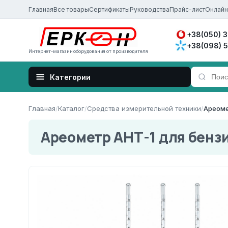
Главная
Все товары
Сертификаты
Руководства
Прайс-лист
Онлайн
+38(050) 
+38(098) 
Интернет-магазин оборудования от производителя
Главная
/
Каталог
/
Средства измерительной техники
/
Ареоме
Ареометр АНТ-1 для бенз