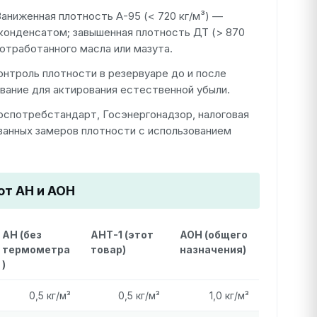
аниженная плотность А-95 (< 720 кг/м³) —
 конденсатом; завышенная плотность ДТ (> 870
отработанного масла или мазута.
нтроль плотности в резервуаре до и после
вание для актирования естественной убыли.
оспотребстандарт, Госэнергонадзор, налоговая
анных замеров плотности с использованием
от АН и АОН
АН (без
АНТ-1 (этот
АОН (общего
термометра
товар)
назначения)
)
0,5 кг/м³
0,5 кг/м³
1,0 кг/м³