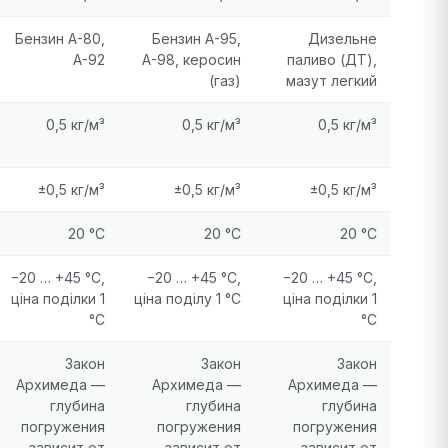
Бензин А-80,
Бензин А-95,
Дизельне
А-92
А-98, керосин
паливо (ДТ),
(газ)
мазут легкий
0,5 кг/м³
0,5 кг/м³
0,5 кг/м³
±0,5 кг/м³
±0,5 кг/м³
±0,5 кг/м³
20 °C
20 °C
20 °C
−20 … +45 °C,
−20 … +45 °C,
−20 … +45 °C,
ціна поділки 1
ціна поділу 1 °C
ціна поділки 1
°C
°C
Закон
Закон
Закон
Архимеда —
Архимеда —
Архимеда —
глубина
глубина
глубина
погружения
погружения
погружения
зависит от
зависит от
зависит от