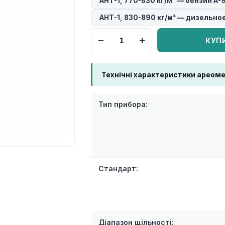
АНТ-1, 770-830 кг/м³ — бензин А-
АНТ-1, 830-890 кг/м³ — дизельно
−
+
КУП
Технічні характеристики ареоме
Тип прибора:
Стандарт:
Діапазон щільності: