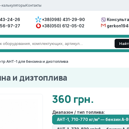
-калькуляторы
Контакты
343-24-26
+38(098) 431-29-90
Консульта
556-97-27
+38(050) 612-05-02
gerkon19
Найт
тр АНТ-1 для бензина и дизтоплива
ина и дизтоплива
360 грн.
Диапазон / тип топлива:
АНТ-1, 710-770 кг/м³ — бензин А-8