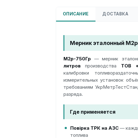
ОПИСАНИЕ
ДОСТАВКА
Мерник эталонный М2р-
М2р-750Гр
— мерник эталонн
литров
производства
ТОВ «
калибровки топливораздато
измерительных установок объ
требованиям УкрМетрТестСтанд
разряда.
Где применяется
Повірка ТРК на АЗС
— кажды
топлива