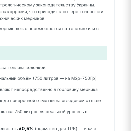
трологическому законодательству Украины.
на коррозии, что приводит к потере точности и
ехнических мерников
мерник, легко перемещается на тележке или с
ка топлива колонкой:
нальный объём (750 литров — на М2р-750Гр)
вляют непосредственно в горловину мерника
к до поверочной отметки на оглядовом стекле
казал 750 литров vs реальный уровень в
ревышать
±0,5%
(норматив для ТРК) — иначе