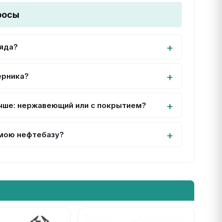
росы
ряда?
ерника?
чше: нержавеющий или с покрытием?
 мою нефтебазу?