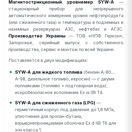
Магнитострикционный уровнемер SYW-A
—
стационарный прибор для непрерывного
автоматического измерения уровня нефтепродукта
(или сжиженного газа) и температуры в подземных и
наземных резервуарах АЗС, нефтебаз и АГЗС.
Производство Украины
— ТОВ «НПФ Геркон»,
Запорожье, серийный выпуск с собственного
производства, сервис и монтаж по всей Украине.
Поставляется в двух модификациях:
SYW-A для жидкого топлива
(бензин А-80…
А-98, дизельное топливо, керосин) — с двумя
поплавками (топливо + подтоварная вода),
искробезопасное исполнение Ex ia IIB T4.
SYW-A для сжиженного газа (LPG)
—
герметичный корпус под давление до 1,8 МПа,
уплотнения для пропан-бутана,
взрывонепроницаемая оболочка Ex d IIB T6 для
зон класса 1.