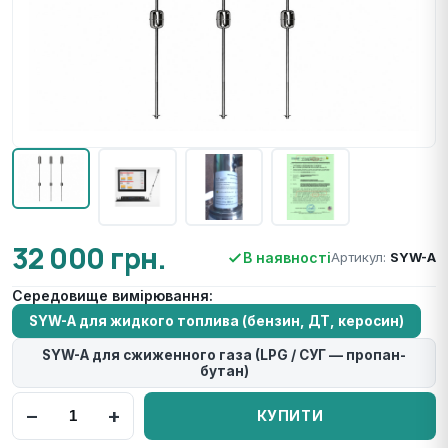
32 000 грн.
В наявності
Артикул:
SYW-A
Середовище вимірювання:
SYW-A для жидкого топлива (бензин, ДТ, керосин)
SYW-A для сжиженного газа (LPG / СУГ — пропан-
бутан)
−
+
КУПИТИ