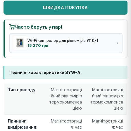
ШВИДКА ПОКУПКА
Часто беруть у парі
Wi-Fi контролер для рівнемірів УПД-1
15 270 грн
Технічні характеристики SYW-A:
Тип приладу:
Магнітострикці
Магнітострикці
йний рівнемір з
йний рівнемір з
термокомпенса
термокомпенса
цією
цією
Принцип
Магнітострикці
Магнітострикці
вимірювання:
я: час
я: час