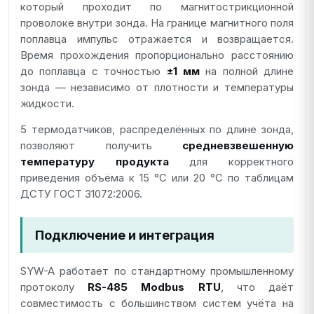
который проходит по магнитострикционной
проволоке внутри зонда. На границе магнитного поля
поплавца импульс отражается и возвращается.
Время прохождения пропорционально расстоянию
до поплавца с точностью
±1 мм
на полной длине
зонда — независимо от плотности и температуры
жидкости.
5 термодатчиков, распределённых по длине зонда,
позволяют получить
средневзвешенную
температуру продукта
для корректного
приведения объёма к 15 °C или 20 °C по таблицам
ДСТУ ГОСТ 31072:2006.
Подключение и интеграция
SYW-A работает по стандартному промышленному
протоколу
RS-485 Modbus RTU
, что даёт
совместимость с большинством систем учёта на