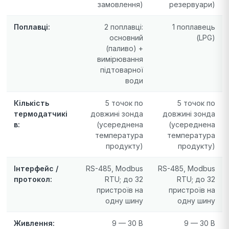
замовлення)
резервуари)
Поплавці:
2 поплавці:
1 поплавець
основний
(LPG)
(паливо) +
вимірювання
підтоварної
води
Кількість
5 точок по
5 точок по
термодатчикі
довжині зонда
довжині зонда
в:
(усереднена
(усереднена
температура
температура
продукту)
продукту)
Інтерфейс /
RS-485, Modbus
RS-485, Modbus
протокол:
RTU; до 32
RTU; до 32
пристроїв на
пристроїв на
одну шину
одну шину
Живлення:
9 — 30 В
9 — 30 В