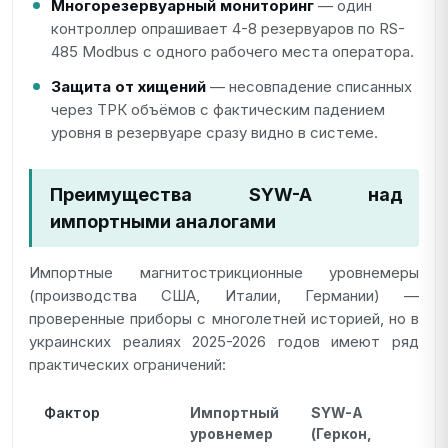
Многорезервуарный мониторинг
— один
контроллер опрашивает 4-8 резервуаров по RS-
485 Modbus с одного рабочего места оператора.
Защита от хищений
— несовпадение списанных
через ТРК объёмов с фактическим падением
уровня в резервуаре сразу видно в системе.
Преимущества SYW-A над
импортными аналогами
Импортные магнитострикционные уровнемеры
(производства США, Италии, Германии) —
проверенные приборы с многолетней историей, но в
украинских реалиях 2025-2026 годов имеют ряд
практических ограничений:
Фактор
Импортный
SYW-A
уровнемер
(Геркон,