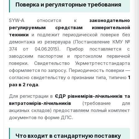
Поверка и регуляторные требования
SYW-A относится к
законодательно
регулируемым средствам измерительной
техники
и подлежит периодической поверке без
демонтажа из резервуара (Постановление КМУ №
374 от 04.06.2015). Прибор поставляется с
заводским паспортом и протоколом первичной
поверки. Свидетельство Укрметртестстандарта
оформляется по запросу. Периодичность поверки —
согласно свидетельству о признании типа, типично
1
раз в 2 года
.
Для регистрации в
ЄДР рівнемірів-лічильників та
витратомірів-лічильників
(требование для
акцизных складов) предоставляем полный комплект
документов по форме ДПС.
Что входит в стандартную поставку