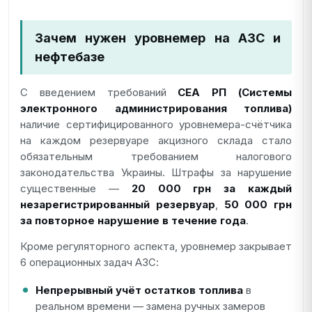
Зачем нужен уровнемер на АЗС и
нефтебазе
С введением требований
СЕА РП (Системы
электронного администрирования топлива)
наличие сертифицированного уровнемера-счётчика
на каждом резервуаре акцизного склада стало
обязательным требованием налогового
законодательства Украины. Штрафы за нарушение
существенные —
20 000 грн за каждый
незарегистрированный резервуар
,
50 000 грн
за повторное нарушение в течение года
.
Кроме регуляторного аспекта, уровнемер закрывает
6 операционных задач АЗС:
Непрерывный учёт остатков топлива
в
реальном времени — замена ручных замеров