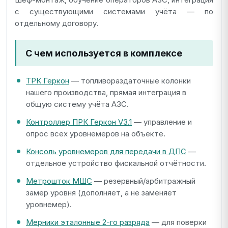
с существующими системами учёта — по
отдельному договору.
С чем используется в комплексе
ТРК Геркон
— топливораздаточные колонки
нашего производства, прямая интеграция в
общую систему учёта АЗС.
Контроллер ПРК Геркон V3.1
— управление и
опрос всех уровнемеров на объекте.
Консоль уровнемеров для передачи в ДПС
—
отдельное устройство фискальной отчётности.
Метрошток МШС
— резервный/арбитражный
замер уровня (дополняет, а не заменяет
уровнемер).
Мерники эталонные 2-го разряда
— для поверки