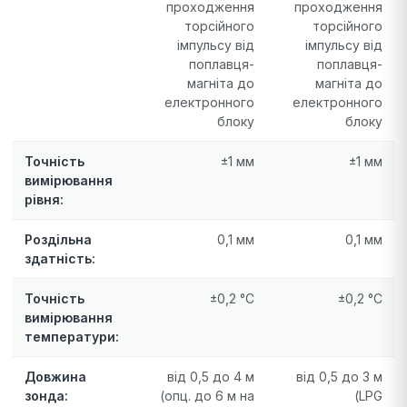
проходження
проходження
торсійного
торсійного
імпульсу від
імпульсу від
поплавця-
поплавця-
магніта до
магніта до
електронного
електронного
блоку
блоку
Точність
±1 мм
±1 мм
вимірювання
рівня:
Роздільна
0,1 мм
0,1 мм
здатність:
Точність
±0,2 °C
±0,2 °C
вимірювання
температури:
Довжина
від 0,5 до 4 м
від 0,5 до 3 м
зонда:
(опц. до 6 м на
(LPG