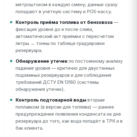
метроштоком в каждую смену; данные сразу
попадают в учётную систему и POS-кассу.
Контроль приёма топлива от бензовоза
—
фиксация уровня до и после слива,
автоматический акт приёмки с пересчётом
литры → тонны по таблице градуировки
резервуара.
Обнаружение утечек
по постоянному анализу
падения уровня — критично для двустенных
подземных резервуаров и для соблюдения
требований ДСТУ EN 13160 (системы
обнаружения утечек).
Контроль подтоварной воды
вторым
поплавком (в версии для топлива) — раннее
предупреждение появления конденсата на дне
резервуара до того, как вода попадёт в ТРК и в
бак клиента.