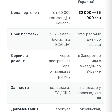
Украина)
Цена под ключ
от 60 000
32 000 — 35
грн (зонд) +
000 грн
консоль
Срок поставки
4-12 недель
от 5 рабочих
(логистика
дней со
ЕС/США)
склада
Сервис и
через
в Запорожье
ремонт
дистрибьют
или с
ора,
выездом по
отправка за
Украине
границу
Запчасти
под заказ из
на складе у
ЕС / США
производите
ля
Документация
требует
украинская,