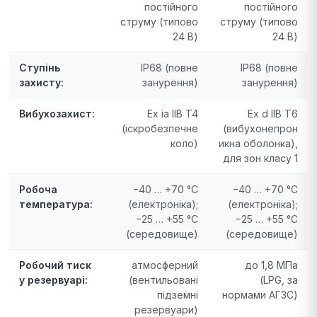
постійного
постійного
струму (типово
струму (типово
24 В)
24 В)
Ступінь
IP68 (повне
IP68 (повне
захисту:
занурення)
занурення)
Вибухозахист:
Ex ia IIB T4
Ex d IIB T6
(іскробезпечне
(вибухонепрон
коло)
икна оболонка),
для зон класу 1
Робоча
−40 … +70 °C
−40 … +70 °C
температура:
(електроніка);
(електроніка);
−25 … +55 °C
−25 … +55 °C
(середовище)
(середовище)
Робочий тиск
атмосферний
до 1,8 МПа
у резервуарі:
(вентильовані
(LPG, за
підземні
нормами АГЗС)
резервуари)