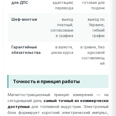
для ДПС
адаптации/
готовая для
перевода
подачи
Шеф-монтаж
выезд
выезд по
платный,
Украине,
согласовани
гибкий
е графика
график
Гарантийные
в валюте,
в гривне, без
обязательства
риски курса
курсовой
составляющ
ей
Точность и принцип работы
Магнитострикционный принцип измерения — на
сегодняшний день
самый точный из коммерчески
доступных
для топливной индустрии. Электронный
блок формирует короткий электрический импульс,