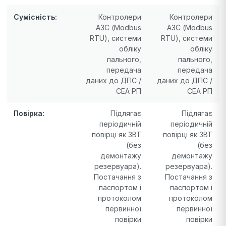
Сумісність:
Контролери
Контролери
АЗС (Modbus
АЗС (Modbus
RTU), системи
RTU), системи
обліку
обліку
пального,
пального,
передача
передача
даних до ДПС /
даних до ДПС /
СЕА РП
СЕА РП
Повірка:
Підлягає
Підлягає
періодичній
періодичній
повірці як ЗВТ
повірці як ЗВТ
(без
(без
демонтажу
демонтажу
резервуара).
резервуара).
Постачання з
Постачання з
паспортом і
паспортом і
протоколом
протоколом
первинної
первинної
повірки
повірки