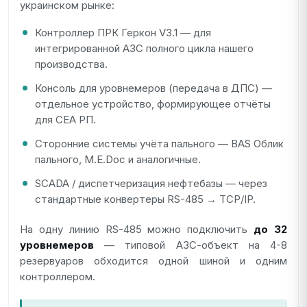
украинском рынке:
Контроллер ПРК Геркон V3.1 — для
интегрированной АЗС полного цикла нашего
производства.
Консоль для уровнемеров (передача в ДПС) —
отдельное устройство, формирующее отчёты
для СЕА РП.
Сторонние системы учёта пального — BAS Облик
пального, M.E.Doc и аналогичные.
SCADA / диспетчеризация нефтебазы — через
стандартные конвертеры RS-485 → TCP/IP.
На одну линию RS-485 можно подключить
до 32
уровнемеров
— типовой АЗС-объект на 4-8
резервуаров обходится одной шиной и одним
контроллером.