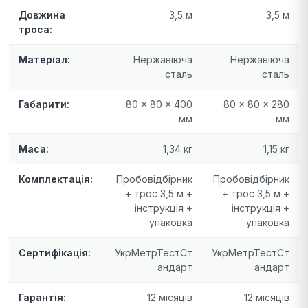
Довжина
3,5 м
3,5 м
троса:
Матеріал:
Нержавіюча
Нержавіюча
сталь
сталь
Габарити:
80 × 80 × 400
80 × 80 × 280
мм
мм
Маса:
1,34 кг
1,15 кг
Комплектація:
Пробовідбірник
Пробовідбірник
+ трос 3,5 м +
+ трос 3,5 м +
інструкція +
інструкція +
упаковка
упаковка
Сертифікація:
УкрМетрТестСт
УкрМетрТестСт
андарт
андарт
Гарантія:
12 місяців
12 місяців