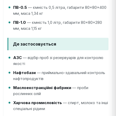
ПВ-0.5
— ємність 0,5 літра, габарити 80×80×400
мм, маса 1,34 кг
ПВ-1.0
— ємність 1,0 літр, габарити 80×80×280
мм, маса 1,15 кг
Де застосовується
АЗС
— відбір проб зі резервуарів для контролю
якості
Нафтобази
— приймально-здавальний контроль
нафтопродуктів
Маслоекстракційні фабрики
— проби
рослинних олій
Харчова промисловість
— спирт, молоко та інші
спеціальні рідини