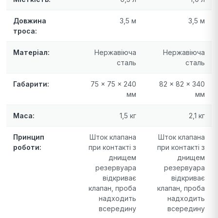
Довжина
3,5 м
3,5 м
троса:
Матеріал:
Нержавіюча
Нержавіюча
сталь
сталь
Габарити:
75 × 75 × 240
82 × 82 × 340
мм
мм
Маса:
1,5 кг
2,1 кг
Принцип
Шток клапана
Шток клапана
роботи:
при контакті з
при контакті з
днищем
днищем
резервуара
резервуара
відкриває
відкриває
клапан, проба
клапан, проба
надходить
надходить
всередину
всередину