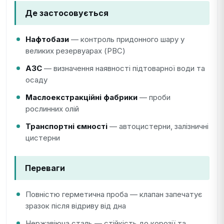
Де застосовується
Нафтобази
— контроль придонного шару у
великих резервуарах (РВС)
АЗС
— визначення наявності підтоварної води та
осаду
Маслоекстракційні фабрики
— проби
рослинних олій
Транспортні ємності
— автоцистерни, залізничні
цистерни
Переваги
Повністю герметична проба — клапан запечатує
зразок після відриву від дна
Нержавіюча сталь — стійкість до корозії та