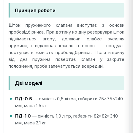
Принцип роботи
Шток пружинного клапана виступає з основи
пробовідбірника. При дотику ко дну резервуара шток
піднімається вгору, долаючи слабке зусилля
пружини, і відкриває клапан в основі — продукт
поступає в ємність пробовідбірника. Після відриву
від дна пружина повертає клапан у закрите
положення, проба запечатується всередині.
Дві моделі
ПД-0.5
— ємність 0,5 літра, габарити 75×75×240
мм, маса 1,5 кг
ПД-1.0
— ємність 1,0 літр, габарити 82×82×340
мм, маса 2,1 кг