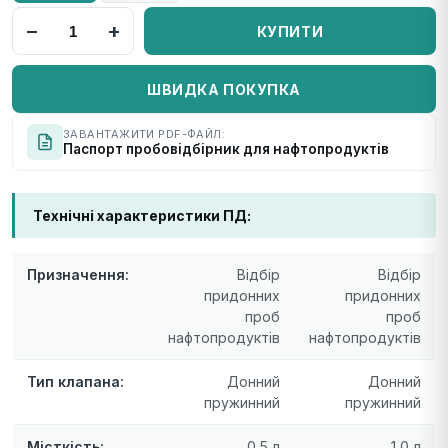
−
+
КУПИТИ
ШВИДКА ПОКУПКА
ЗАВАНТАЖИТИ PDF-ФАЙЛ:
Паспорт пробовідбірник для нафтопродуктів
Технічні характеристики ПД:
Призначення:
Відбір
Відбір
придонних
придонних
проб
проб
нафтопродуктів
нафтопродуктів
Тип клапана:
Донний
Донний
пружинний
пружинний
Місткість:
0,5 л
1,0 л