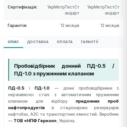
Сертифікація:
УкрМетрТестСт
УкрМетрТестСт
андарт
андарт
Гарантія:
12 місяців
12 місяців
ОПИС
ДОСТАВКА
ОПЛАТА
ГАРАНТІЇ
Пробовідбірник донний ПД-0.5 /
ПД-1.0 з пружинним клапаном
ПД-0.5
і
ПД-1.0
— донні пробовідбірники з
нержавіючої сталі з автоматичним пружинним
клапаном для відбору
придонних проб
нафтопродуктів
зі стаціонарних резервуарів
нафтобаз, АЗС та транспортних ємностей. Виробник
—
ТОВ «НПФ Геркон»
, Україна.