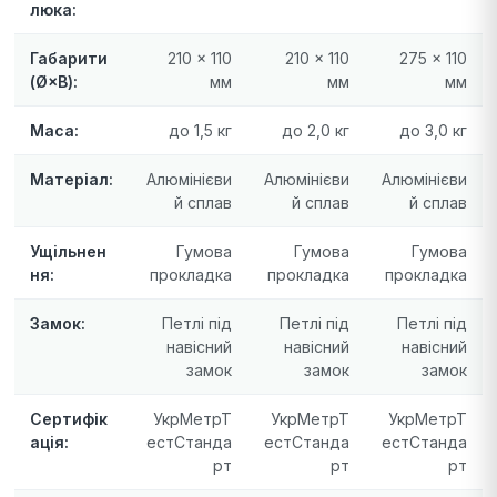
люка:
Габарити
210 × 110
210 × 110
275 × 110
(Ø×В):
мм
мм
мм
Маса:
до 1,5 кг
до 2,0 кг
до 3,0 кг
Матеріал:
Алюмінієви
Алюмінієви
Алюмінієви
й сплав
й сплав
й сплав
Ущільнен
Гумова
Гумова
Гумова
ня:
прокладка
прокладка
прокладка
Замок:
Петлі під
Петлі під
Петлі під
навісний
навісний
навісний
замок
замок
замок
Сертифік
УкрМетрТ
УкрМетрТ
УкрМетрТ
ація:
естСтанда
естСтанда
естСтанда
рт
рт
рт