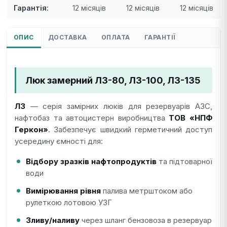
Гарантія:
12 місяців
12 місяців
12 місяців
ОПИС
ДОСТАВКА
ОПЛАТА
ГАРАНТІЇ
Люк замерний ЛЗ-80, ЛЗ-100, ЛЗ-135
ЛЗ
— серія замірних люків для резервуарів АЗС,
нафтобаз та автоцистерн виробництва
ТОВ «НПФ
Геркон»
. Забезпечує швидкий герметичний доступ
усередину ємності для:
Відбору зразків нафтопродуктів
та підтоварної
води
Вимірювання рівня
палива метрштоком або
рулеткою лотовою УЗГ
Зливу/наливу
через шланг бензовоза в резервуар