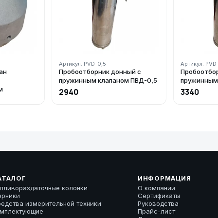
Артикул: PVD-0,5
Артикул: PVD-
ан
Пробоотборник донный с
Пробоотбор
пружинным клапаном ПВД-0,5
пружинным 
м
2940
3340
АТАЛОГ
ИНФОРМАЦИЯ
пливораздаточные колонки
О компании
ерники
Сертификаты
едства измерительной техники
Руководства
омплектующие
Прайс-лист