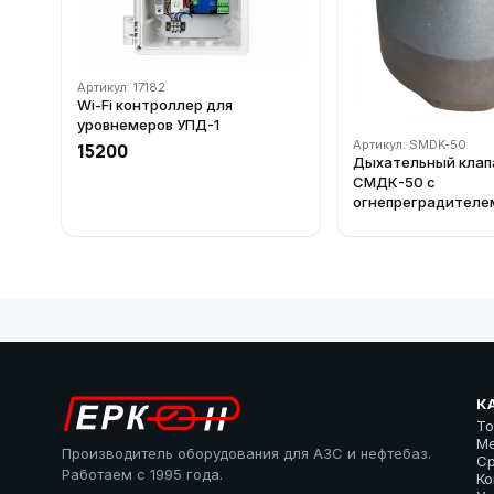
Артикул: 17182
Wi-Fi контроллер для
уровнемеров УПД-1
Артикул: SMDK-50
15200
Дыхательный клап
СМДК-50 с
огнепреградителе
К
То
М
Производитель оборудования для АЗС и нефтебаз.
Ср
Работаем с 1995 года.
К