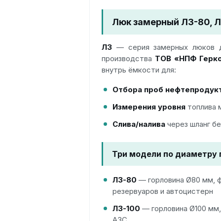
Люк замерный ЛЗ-80, Л
ЛЗ
— серия замерных люков д
производства
ТОВ «НПФ Герк
внутрь ёмкости для:
Отбора проб нефтепродук
Измерения уровня
топлива 
Слива/налива
через шланг бе
Три модели по диаметру
ЛЗ-80
— горловина Ø80 мм, ф
резервуаров и автоцистерн
ЛЗ-100
— горловина Ø100 мм,
АЗС