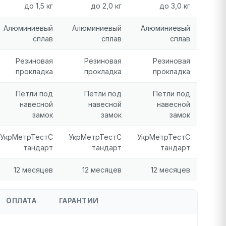
до 1,5 кг
до 2,0 кг
до 3,0 кг
Алюминиевый
Алюминиевый
Алюминиевый
сплав
сплав
сплав
Резиновая
Резиновая
Резиновая
прокладка
прокладка
прокладка
Петли под
Петли под
Петли под
навесной
навесной
навесной
замок
замок
замок
УкрМетрТестС
УкрМетрТестС
УкрМетрТестС
тандарт
тандарт
тандарт
12 месяцев
12 месяцев
12 месяцев
ОПЛАТА
ГАРАНТИИ