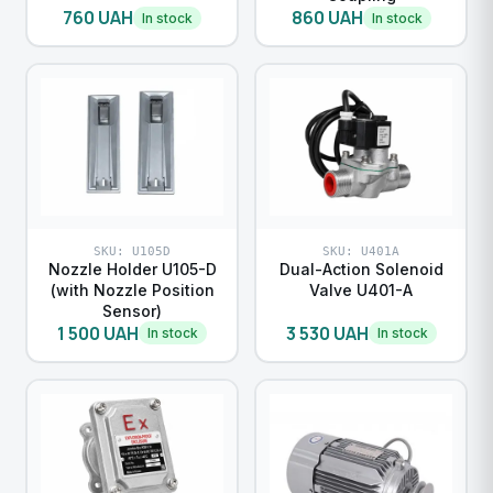
760 UAH
860 UAH
In stock
In stock
SKU: U105D
SKU: U401A
Nozzle Holder U105-D
Dual-Action Solenoid
(with Nozzle Position
Valve U401-A
Sensor)
1 500 UAH
3 530 UAH
In stock
In stock