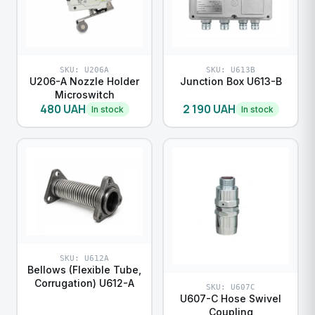
SKU: U206A
SKU: U613B
U206-A Nozzle Holder
Junction Box U613-B
Microswitch
480 UAH
2 190 UAH
In stock
In stock
SKU: U612A
Bellows (Flexible Tube,
Corrugation) U612-A
SKU: U607С
U607-C Hose Swivel
Coupling