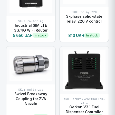
SKU: relay-220
3-phase solid-state
relay, 220 V control
SKU: router-4g
Industrial SIM LTE
3G/4G WiFi Router
5 650 UAH
810 UAH
In stock
In stock
SKU: mufta-zva
Swivel Breakaway
Coupling for ZVA
SKU: GERKON-CONTROLLER-
V3.1
Nozzle
Gerkon V3.1 Fuel
Dispenser Controller