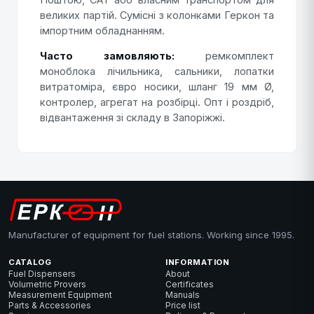
великих партій. Сумісні з колонками Геркон та
імпортним обладнанням.
Часто замовляють:
ремкомплект
моноблока лічильника, сальники, лопатки
витратоміра, євро носики, шланг 19 мм Ø,
контролер, агрегат на розбірці. Опт і роздріб,
відвантаження зі складу в Запоріжжі.
Manufacturer of equipment for fuel stations. Working since 1995.
CATALOG
INFORMATION
Fuel Dispensers
About
Volumetric Provers
Certificates
Measurement Equipment
Manuals
Parts & Accessories
Price list