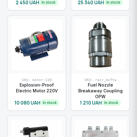
2 450 UAH
25 340 UAH
In stock
In stock
SKU: motor-220
SKU: razr_mufta
Explosion-Proof
Fuel Nozzle
Electric Motor 220V
Breakaway Coupling
OPW
10 080 UAH
1 210 UAH
In stock
In stock