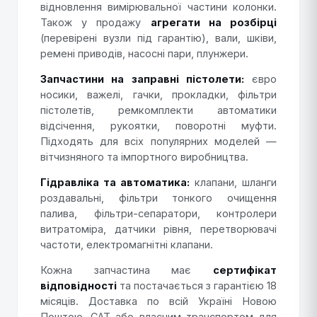
відновлення вимірювальної частини колонки.
Також у продажу
агрегати на розбірці
(перевірені вузли під гарантію), вали, шківи,
ремені приводів, насосні пари, плунжери.
Запчастини на заправні пістолети:
євро
носики, важелі, гачки, прокладки, фільтри
пістолетів, ремкомплекти автоматики
відсічення, рукоятки, поворотні муфти.
Підходять для всіх популярних моделей —
вітчизняного та імпортного виробництва.
Гідравліка та автоматика:
клапани, шланги
роздавальні, фільтри тонкого очищення
палива, фільтри-сепаратори, контролери
витратоміра, датчики рівня, перетворювачі
частоти, електромагнітні клапани.
Кожна запчастина має
сертифікат
відповідності
та постачається з гарантією 18
місяців. Доставка по всій Україні Новою
Поштою, САТ або власним транспортом для