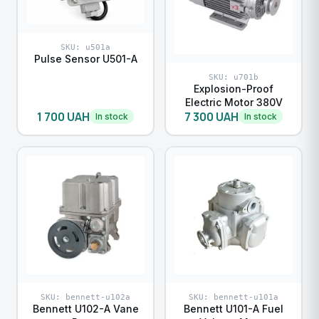
SKU: u501a
Pulse Sensor U501-A
SKU: u701b
Explosion-Proof
Electric Motor 380V
1 700 UAH
7 300 UAH
In stock
In stock
SKU: bennett-u102a
SKU: bennett-u101a
Bennett U102-A Vane
Bennett U101-A Fuel