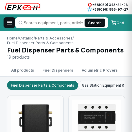
+38(050) 343-24-26
+38(098) 556-97-27
Cart
Search
Home
/
Catalog
/
Parts & Accessories
/
Fuel Dispenser Parts & Components
Fuel Dispenser Parts & Components
19 products
All products
Fuel Dispensers
Volumetric Provers
Me
Fuel Dispenser Parts & Components
Gas Station Equipment & Par