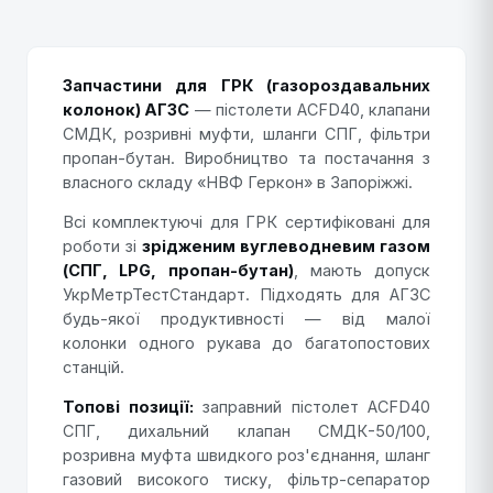
Запчастини для ГРК (газороздавальних
колонок) АГЗС
— пістолети ACFD40, клапани
СМДК, розривні муфти, шланги СПГ, фільтри
пропан-бутан. Виробництво та постачання з
власного складу «НВФ Геркон» в Запоріжжі.
Всі комплектуючі для ГРК сертифіковані для
роботи зі
зрідженим вуглеводневим газом
(СПГ, LPG, пропан-бутан)
, мають допуск
УкрМетрТестСтандарт. Підходять для АГЗС
будь-якої продуктивності — від малої
колонки одного рукава до багатопостових
станцій.
Топові позиції:
заправний пістолет ACFD40
СПГ, дихальний клапан СМДК-50/100,
розривна муфта швидкого роз'єднання, шланг
газовий високого тиску, фільтр-сепаратор