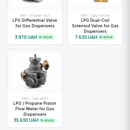
SKU: klapan-dif
SKU: lpg-valve
LPG Differential Valve
LPG Dual-Coil
for Gas Dispensers
Solenoid Valve for Gas
Dispensers
3 970 UAH
7 630 UAH
In stock
In stock
SKU: lpg-metr
LPG / Propane Piston
Flow Meter for Gas
Dispensers
35 630 UAH
In stock