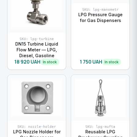
SKU: lpg-manometr
LPG Pressure Gauge
for Gas Dispensers
SKU: lpg-turbine
DN15 Turbine Liquid
Flow Meter — LPG,
Diesel, Gasoline
18 920 UAH
1 750 UAH
In stock
In stock
SKU: nozzle-holder
SKU: lpg-mufta
LPG Nozzle Holder for
Reusable LPG