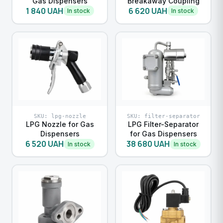
Gas Dispensers
Breakaway Coupling
1 840 UAH
6 620 UAH
In stock
In stock
SKU: lpg-nozzle
SKU: filter-separator
LPG Nozzle for Gas
LPG Filter-Separator
Dispensers
for Gas Dispensers
6 520 UAH
38 680 UAH
In stock
In stock