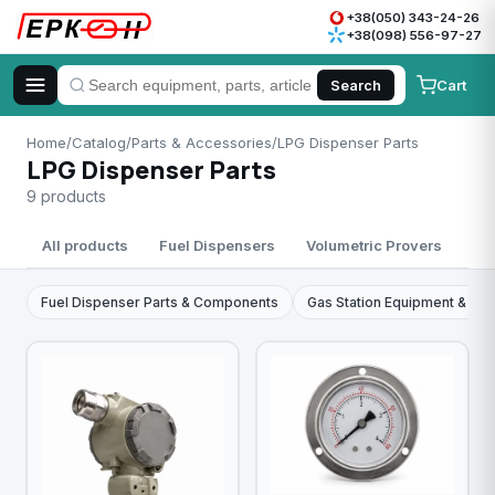
+38(050) 343-24-26
+38(098) 556-97-27
Cart
Search
Home
/
Catalog
/
Parts & Accessories
/
LPG Dispenser Parts
LPG Dispenser Parts
9 products
All products
Fuel Dispensers
Volumetric Provers
Me
Fuel Dispenser Parts & Components
Gas Station Equipment & Par